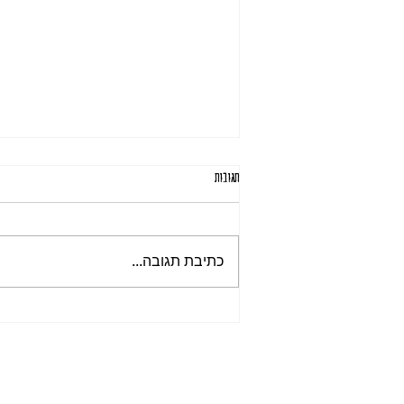
תגובות
תִּהְיֶה רִאשׁוֹן
כתיבת תגובה...