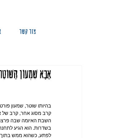
צור קשר
א
אַבָּא שִׁמְעוֹן הַשּׁוֹטֵר
בהיותו שוטר, שמעון פורט
קרב מסוג אחר, קרב של א
השבת האיומה שבה פרצה 
בשדרות. הוא הגיע לתחנ
לפתע, כשהוא ממש בתוך ה