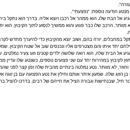
זרה".
מנטע הודעה נוספת: "נפצעתי".
גיע אל הבת שלו. הוא ממהר אל רכבו ויוצא אליה. בדרך הוא נתקל ביר
 מוותר. הרכב שלו כבר פגוע והוא ממשיך לנסוע לתוך הקיבוץ. הוא יוד
.
קל במחבלים, יורה בהם, ושוב יוצא מהקיבוץ כדי להיערך מחדש לקרב
ילחם יחד איתו והם מצטרפים אליו ונכנסים שוב אל שטח הקיבוץ. שמע
גיע אל הבית שלה, הוא רואה שלושה ילדים קטנים וזוג צעיר נמלטים. 
ץ לקיבוץ במהירות יחד עם שני פצועים נוספים, כשנטע שלו עדיין ממת
וחוזר, לא מוותר. נטע נמלטה בינתיים מהבית שלה זמן קצר לפני שהמח
ן הזוג שלה. שמעון איתר אותם וחילץ את נטע הפצועה עם בן זוגה א
ור חיל, שבנחישות וגבורה הציל את חייהם של רבים, בדרכו להציל בה