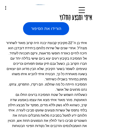
אִיתַּי וּמִבְצַע הַחִלּוּץ
הורידו את הסיפור
איתי בן ה־22 מקיבוץ קבוצת יבנה היה קרוב מאוד לשחרור 
מצה"ל. אחרי שנים של שירות כלוחם ביחידת דובדבן הוא 
חיכה לחיים כאזרח חופשי מדאגות, ורקם תוכניות לעתיד. 
אל המסיבה בקיבוץ רעים יצא ביום שישי בלילה יחד עם 
חברו הקרוב בן, כשעל גבם תיק עמוס תפוחים וכריכים 
טעימים. לשומר בשער הקיבוץ, שלא הבין מדוע הם יוצאים 
בשעה מאוחרת כל כך, הבטיח איתי להביא איתו משהו 
מתוק במיוחד בשבילו כשיחזור.
המסיבה הייתה כל מה שחלמו. הם רקדו, התפרקו, צחקו. 
נהנו מרגעים של אושר.
כשעלתה השמש על שטח המסיבה ברעים החלו גם 
האזעקות. מהר מאוד איתי מצא את עצמו באמצע שדה 
קרב, כשהוא ללא נשק וללא מדים, מפקד על מבצע חילוץ 
בלתי נתפס של עשרות פצועים שזעקו סביבו לעזרה. איתי 
הלוחם ידע לפעול בסביבה מלאת מחבלים והנחה את 
השוטרים סביבו כיצד לחלץ את הנפגעים תחת אש, הכווין 
את האמבולנסים והרכבים אל נקודות הפינוי הבטוחות 