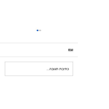
סַבָּא אַלּוּף
תגובות
כתיבת תגובה...