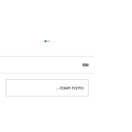
אָמִיר הַמִּצְטַיֵּן
תגובות
כתיבת תגובה...