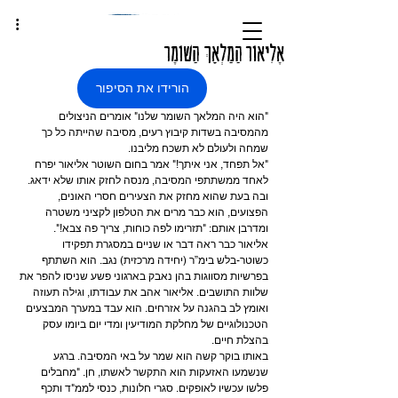
אֶלִיאוֹר הַמַלְאָךְ הַשׁוֹמֶר
הורידו את הסיפור
"הוא היה המלאך השומר שלנו" אומרים הניצולים 
מהמסיבה בשדות קיבוץ רעים, מסיבה שהייתה כל כך 
שמחה ולעולם לא תשכח מליבנו.
"אל תפחד, אני איתך!" אמר בחום השוטר אליאור יפרח 
לאחד ממשתתפי המסיבה, מנסה לחזק אותו שלא ידאג. 
ובה בעת שהוא מחזק את הצעירים חסרי האונים, 
הפצועים, הוא כבר מרים את הטלפון לקציני משטרה 
ומדרבן אותם: "תזרימו לפה כוחות, צריך פה צבא!".
אליאור כבר ראה דבר או שניים במסגרת תפקידו 
כשוטר-בלש בימ”ר (יחידה מרכזית) נגב. הוא השתתף 
בפרשיות מסווגות בהן נאבק בארגוני פשע שניסו להפר את 
שלוות התושבים. אליאור אהב את עבודתו, וגילה תעוזה 
ואומץ לב בהגנה על אזרחים. הוא עבד במערך המבצעים 
הטכנולוגיים של מחלקת המודיעין ומדי יום ביומו עסק 
בהצלת חיים.
באותו בוקר קשה הוא שמר על באי המסיבה. ברגע 
שנשמעו האזעקות הוא התקשר לאשתו, חן. "מחבלים 
פלשו עכשיו לאופקים. סגרי חלונות, כנסי לממ"ד ותכף 