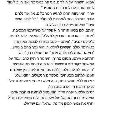
אבוא, תשמרי על הילדים. אני פה במסיבה ואני חייב לעזור 
לפנות את כולם למרחבים המוגנים”.
אחרי האזעקות החלו להגיע המחבלים. אליאור נלחם 
נגדם בגבורה ועזר לאזרחים להימלט. "בלי לחץ, השם 
איתי" הוא הרגיע את חן בכל עת.
"אתם, לכו בכיוון הזה!" הוא פקד על משתתפי המסיבה. 
"אתם – בואו תתחבאו כאן למעלה", הוא עזר להם לטפס 
ב"סולם גנבים". "ואתם – כנסו מתחת לבמה. כאן תהיו 
בטוחים!" כולם הקשיבו לאליאור, הוא נסך בהם ביטחון. 
"בוא גם אתה להתחבא אתנו" הם הפצירו בו, "בוא 
תתחבא איתנו, מסוכן בחוץ". השוטר הותיק סרב ועמד על 
המשמר בקור רוח ונחישות. הוא היה חומת מגן אנושית. 
"הוא עזר לנו להימלט ונלחם עם המחבלים בזמן שאנחנו 
הגענו למקום מבטחים" מספרים הניצולים, "הוא שלט 
באירוע ללא חשש ופחד, היה מלא באומץ ובתעוזה והציל 
כל כך הרבה חיי אדם בגבורה”.
רס”מ אליאור יפרח הי”ד, הוא סמל לנתינה ואהבת אדם. 
הוא עמד ככוח מגן אל מול אלפי מחבלים שחצו את הגבול 
וחרף את נפשו למען מדינת ישראל ועם ישראל.