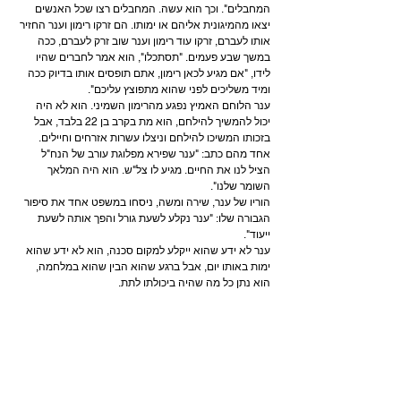
המחבלים". וכך הוא עשה. המחבלים רצו שכל האנשים 
יצאו מהמיגונית אליהם או ימותו. הם זרקו רימון וענר החזיר 
אותו לעברם, זרקו עוד רימון וענר שוב זרק לעברם, ככה 
במשך שבע פעמים. "תסתכלו", הוא אמר לחברים שהיו 
לידו, "אם מגיע לכאן רימון, אתם תופסים אותו בדיוק ככה 
ומיד משליכים לפני שהוא מתפוצץ עליכם".
ענר הלוחם האמיץ נפגע מהרימון השמיני. הוא לא היה 
יכול להמשיך להילחם, הוא מת בקרב בן 22 בלבד, אבל 
בזכותו המשיכו להילחם וניצלו עשרות אזרחים וחיילים. 
אחד מהם כתב: "ענר שפירא מפלוגת עורב של הנח"ל 
הציל לנו את החיים. מגיע לו צל"ש. הוא היה המלאך 
השומר שלנו".
הוריו של ענר, שירה ומשה, ניסחו במשפט אחד את סיפור 
הגבורה שלו: "ענר נקלע לשעת גורל והפך אותה לשעת 
ייעוד".
ענר לא ידע שהוא ייקלע למקום סכנה, הוא לא ידע שהוא 
ימות באותו יום, אבל ברגע שהוא הבין שהוא במלחמה, 
הוא נתן כל מה שהיה ביכולתו לתת.