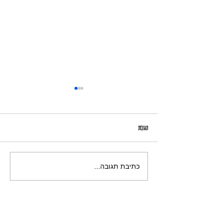
אָמִיר הַמִּצְטַיֵּן
תגובות
כתיבת תגובה...