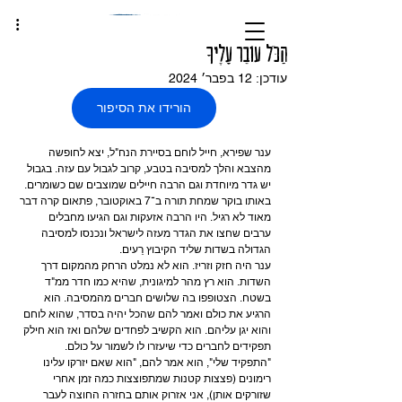
הַכֹּל עוֹבֵר עָלֶיךָ
עודכן:
12 בפבר׳ 2024
הורידו את הסיפור
ענר שפירא, חייל לוחם בסיירת הנח"ל, יצא לחופשה 
מהצבא והלך למסיבה בטבע, קרוב לגבול עם עזה. בגבול 
יש גדר מיוחדת וגם הרבה חיילים שמוצבים שם כשומרים. 
באותו בוקר שמחת תורה ב־7 באוקטובר, פתאום קרה דבר 
מאוד לא רגיל. היו הרבה אזעקות וגם הגיעו מחבלים 
ערבים שחצו את הגדר מעזה לישראל ונכנסו למסיבה 
הגדולה בשדות שליד הקיבוץ רֵעים.
ענר היה חזק וזריז. הוא לא נמלט הרחק מהמקום דרך 
השדות. הוא רץ מהר למיגונית, שהיא כמו חדר ממ"ד 
בשטח. הצטופפו בה שלושים חברים מהמסיבה. הוא 
הרגיע את כולם ואמר להם שהכל יהיה בסדר, שהוא לוחם 
והוא יגן עליהם. הוא הקשיב לפחדים שלהם ואז הוא חילק 
תפקידים לחברים כדי שיעזרו לו לשמור על כולם.
"התפקיד שלי", הוא אמר להם, "הוא שאם יזרקו עלינו 
רימונים (פצצות קטנות שמתפוצצות כמה זמן אחרי 
שזורקים אותן), אני אזרוק אותם בחזרה החוצה לעבר 