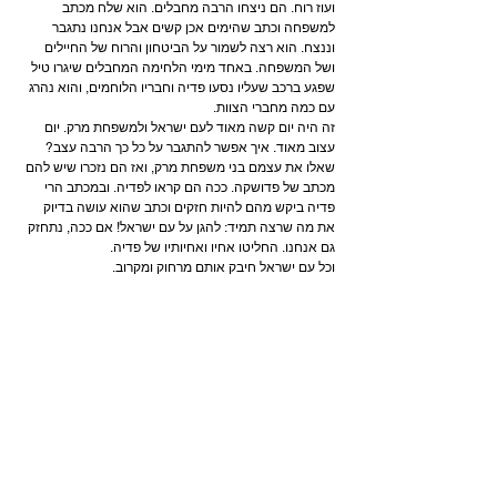
ועוז רוח. הם ניצחו הרבה מחבלים. הוא שלח מכתב 
למשפחה וכתב שהימים אכן קשים אבל אנחנו נתגבר 
וננצח. הוא רצה לשמור על הביטחון והרוח של החיילים 
ושל המשפחה. באחד מימי הלחימה המחבלים שיגרו טיל 
שפגע ברכב שעליו נסעו פדיה וחבריו הלוחמים, והוא נהרג 
עם כמה מחברי הצוות.
זה היה יום קשה מאוד לעם ישראל ולמשפחת מרק. יום 
עצוב מאוד. איך אפשר להתגבר על כל כך הרבה עצב? 
שאלו את עצמם בני משפחת מרק, ואז הם נזכרו שיש להם 
מכתב של פדושקה. ככה הם קראו לפדיה. ובמכתב הרי 
פדיה ביקש מהם להיות חזקים וכתב שהוא עושה בדיוק 
את מה שרצה תמיד: להגן על עם ישראל! אם ככה, נתחזק 
גם אנחנו. החליטו אחיו ואחיותיו של פדיה.
וכל עם ישראל חיבק אותם מרחוק ומקרוב.