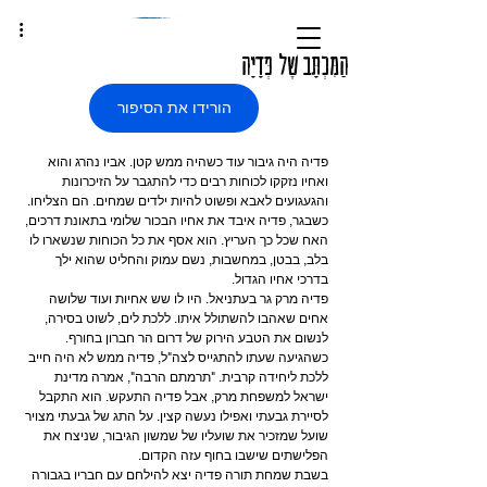
הַמִּכְתָּב שֶׁל פְּדָיָה
הורידו את הסיפור
פדיה היה גיבור עוד כשהיה ממש קטן. אביו נהרג והוא 
ואחיו נזקקו לכוחות רבים כדי להתגבר על הזיכרונות 
והגעגועים לאבא ופשוט להיות ילדים שמחים. הם הצליחו.
כשבגר, פדיה איבד את אחיו הבכור שלומי בתאונת דרכים, 
האח שכל כך העריץ. הוא אסף את כל הכוחות שנשארו לו 
בלב, בבטן, במחשבות, נשם עמוק והחליט שהוא ילך 
בדרכי אחיו הגדול.
פדיה מרק גר בעתניאל. היו לו שש אחיות ועוד שלושה 
אחים שאהבו להשתולל איתו. ללכת לים, לשוט בסירה, 
לנשום את הטבע הירוק של דרום הר חברון בחורף.
כשהגיעה שעתו להתגייס לצה"ל, פדיה ממש לא היה חייב 
ללכת ליחידה קרבית. "תרמתם הרבה", אמרה מדינת 
ישראל למשפחת מרק, אבל פדיה התעקש. הוא התקבל 
לסיירת גבעתי ואפילו נעשה קצין. על התג של גבעתי מצויר 
שועל שמזכיר את שועליו של שמשון הגיבור, שניצח את 
הפלישתים שישבו בחוף עזה הקדום.
בשבת שמחת תורה פדיה יצא להילחם עם חבריו בגבורה 