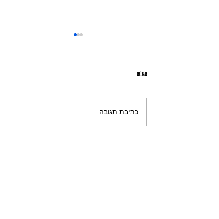
תגובות
הַיֶּלֶד שֶׁהִצְטָרֵף לַחַיָּלִים
כתיבת תגובה...