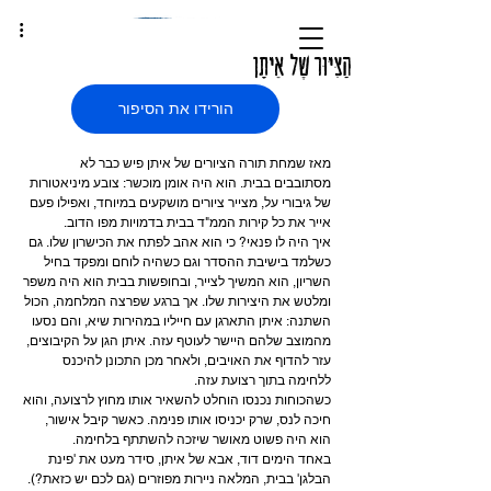
הַצִּיּוּר שֶׁל אֵיתָן
הורידו את הסיפור
מאז שמחת תורה הציורים של איתן פיש כבר לא 
מסתובבים בבית. הוא היה אומן מוכשר: צובע מיניאטורות 
של גיבורי על, מצייר ציורים מושקעים במיוחד, ואפילו פעם 
אייר את כל קירות הממ"ד בבית בדמויות מפו הדוב.
איך היה לו פנאי? כי הוא אהב לפתח את הכישרון שלו. גם 
כשלמד בישיבת ההסדר וגם כשהיה לוחם ומפקד בחיל 
השריון, הוא המשיך לצייר, ובחופשות בבית הוא היה משפר 
ומלטש את היצירות שלו. אך ברגע שפרצה המלחמה, הכול 
השתנה: איתן התארגן עם חייליו במהירות שיא, והם נסעו 
מהמוצב שלהם היישר לעוטף עזה. איתן הגן על הקיבוצים, 
עזר להדוף את האויבים, ולאחר מכן התכונן להיכנס 
ללחימה בתוך רצועת עזה.
כשהכוחות נכנסו הוחלט להשאיר אותו מחוץ לרצועה, והוא 
חיכה לנס, שרק יכניסו אותו פנימה. כאשר קיבל אישור, 
הוא היה פשוט מאושר שיזכה להשתתף בלחימה.
באחד הימים דוד, אבא של איתן, סידר מעט את 'פינת 
הבלגן' בבית, המלאה ניירות מפוזרים (גם לכם יש כזאת?). 