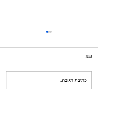
אָמִיר הַמִּצְטַיֵּן
תגובות
כתיבת תגובה...