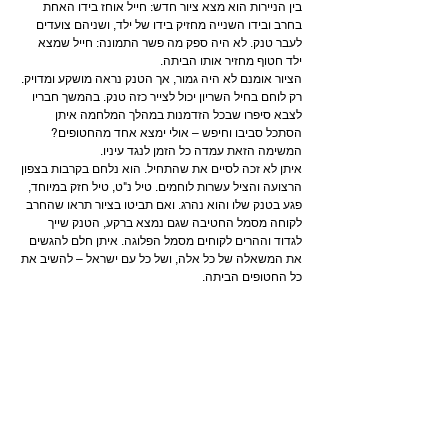
בין הניירות הוא מצא ציור חדש: חייל אוחז בידו האחת 
בחרב ובידו השנייה מחזיק בידו של ילד, ושניהם צועדים 
לעבר טנק. לא היה ספק מה פשר התמונה: חייל שמצא 
ילד חטוף מחזיר אותו הביתה.
הציור אומנם לא היה גמור, אך הטנק נראה מושקע ומדויק. 
רק לוחם בחיל השריון יכול לצייר כזה טנק. בהמשך חבריו 
לצבא סיפרו שבכל הזדמנות במהלך המלחמה איתן 
הסתכל סביבו וחיפש – אולי ימצא אחד מהחטופים? 
המשימה הזאת עמדה כל הזמן לנגד עיניו.
איתן לא זכה לסיים את שהתחיל. הוא נלחם בקרבות בצפון 
הרצועה והציל עשרות לוחמים. טיל נ"ט, טיל חזק במיוחד, 
פגע בטנק שלו והוא נהרג. ואם תביטו בציור תראו שהחרב 
לקוחה מסמל החטיבה שגם נמצא ברקע, הטנק שייך 
לגדוד וההרים לקוחים מסמל הפלוגה. איתן חלם להגשים 
את המשאלה של כל אלה, ושל כל עם ישראל – להשיב את 
כל החטופים הביתה.