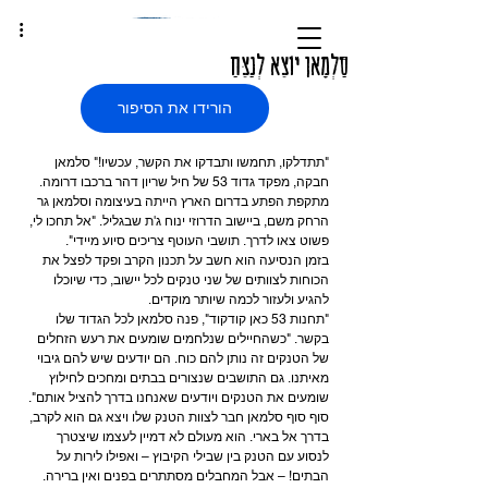
סַלְמָאן יוֹצֵא לְנַצֵּחַ
הורידו את הסיפור
"תתדלקו, תחמשו ותבדקו את הקשר, עכשיו!" סלמאן 
חבקה, מפקד גדוד 53 של חיל שריון דהר ברכבו דרומה. 
מתקפת הפתע בדרום הארץ הייתה בעיצומה וסלמאן גר 
הרחק משם, ביישוב הדרוזי ינוח ג'ת שבגליל. "אל תחכו לי, 
פשוט צאו לדרך. תושבי העוטף צריכים סיוע מיידי".
בזמן הנסיעה הוא חשב על תכנון הקרב ופקד לפצל את 
הכוחות לצוותים של שני טנקים לכל יישוב, כדי שיוכלו 
להגיע ולעזור לכמה שיותר מוקדים.
"תחנות 53 כאן קודקוד", פנה סלמאן לכל הגדוד שלו 
בקשר. "כשהחיילים שנלחמים שומעים את רעש הזחלים 
של הטנקים זה נותן להם כוח. הם יודעים שיש להם גיבוי 
מאיתנו. גם התושבים שנצורים בבתים ומחכים לחילוץ 
שומעים את הטנקים ויודעים שאנחנו בדרך להציל אותם".
סוף סוף סלמאן חבר לצוות הטנק שלו ויצא גם הוא לקרב, 
בדרך אל בארי. הוא מעולם לא דמיין לעצמו שיצטרך 
לנסוע עם הטנק בין שבילי הקיבוץ – ואפילו לירות על 
הבתים! – אבל המחבלים מסתתרים בפנים ואין ברירה. 