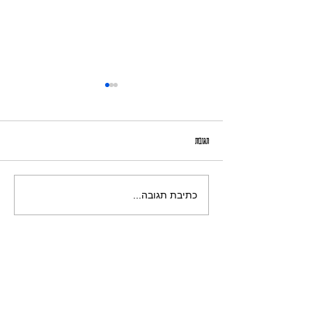
אָמִיר הַמִּצְטַיֵּן
תגובות
כתיבת תגובה...