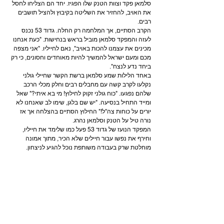
סלמאן פקד וצוות הטנק שלו הפגיז. יחד הם הצליחו לחסל 
את האויב, להחזיר את השליטה בקיבוץ ולהציל תושבים 
רבים.
הקרב הסתיים, אך המלחמה רק החלה. גדוד 53 נכנס 
לעזה והמפקד סלמאן מוביל בראש בנחישות. "כעת אנחנו 
מכינים את עצמנו להכות באויב", נאם לחייליו. "אני מצפה 
מכם ומעם ישראל להמשיך להיות מאוחדים וחסונים, כי רק 
ביחד נדע לנצח".
באחד הלילות שמע סלמאן ברשת הקשר שחיילי גולני 
נקלעו לקרב קשה עם מחבלים רבים וחלק מכלי הרכב 
שלהם נפגעו. "כוח גולני זקוק לחילוץ! מי בא איתי?" שאל 
ומייד התחיל בנסיעה. "יש שם בלגן, שימו לב שאנחנו לא 
יורים על כוחות צה"ל!" החילוץ הסתיים בהצלחה אך אז 
נורה טיל על הטנק וסלמאן נהרג.
המפקד הנועז של גדוד 53 פעל כמו שלימד את חייליו, 
וחירף את נפשו עבור חיילים שלא הכיר, מתוך אמונה 
מוחלטת שרק בעבודה משותפת נוכל להגיע לניצחון.