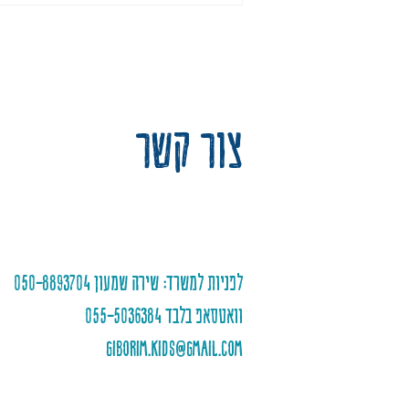
צור קשר
לפניות למשרד: שירה שמעון 050-8893704
וואטסאפ בלבד 055-5036384
giborim.kids@gmail.com