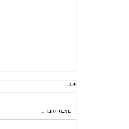
תגובות
תִּהְיֶה רִאשׁוֹן
כתיבת תגובה...