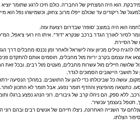
דבקת. הוא היה המצחיק של החבר'ה. כולם חיכו לרגע שתומר יוציא א
מעגל של ריקודים עד שכולם ייפלו מרוב צחוק, וכשמישהו נפל הוא מיי
ה הוא היה במוצב 'סופה' שבדרום רצועת עזה.
לסיור לאורך הגדר ברכב שנקרא "דוד". איתו היו רועי צ'אפל, המ"פ, 
 של הסיירת.
 להגיח טילים מכיוון עזה לישראל ולאחר זמן נכנסו מחבלים דרך הגד
מצאו את עצמם בקרב יריות מול מחבלים, חוסמים אותם להתקדם פנימה ל
ול שלושה חיילים מול עשרות מחבלים, מעטים מול רבים, ובכל זאת הם
 על תושבי היישובים הסמוכים לגדר.
ום, עושה כל שביכולתו כדי להגן על התושבים. במהלך הנסיעה ירתה
עו. כתוצאה מהפיצוץ וההדף תומר נפגע. אבל תומר לא התכוון לוותר. 
רכב. ללא ספק, הם ניהלו קרב של גיבורים. רוני הנהג נפצע ברגלו ותומ
ך, תטפל בעצמך עכשיו".
שנלחם עד השנייה האחרונה, ניצלו חייהם של אנשים רבים ובהם רוני ה
פור הצלתו.