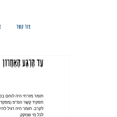
צור קשר
א
עַד הָרֶגַע הָאַחֲרוֹן
תומר מזרחי היה לוחם בסי
תפקיד קַשָּׁר המ"פ (מפקד
לקרב. תומר היה רגיל להיו
לכל מי שנזקק.