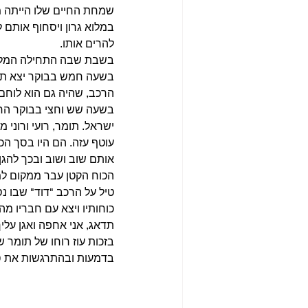
שמחת החיים שלו הייתה מי
במלוא גרון ויסחוף אותם ל
להרים אותו.
בשבת שבה התחילה המלחמ
בשעה חמש בבוקר יצא תומר 
הרכב, שהיה גם הוא לוחם
בשעה שש וחצי בבוקר החלו
ישראל. תומר, רועי ורוני 
עוטף עזה. הם היו בסך הכ
אותם שוב ושוב ובכך להגן
הכוח הקטן עבר ממקום למק
טיל על הרכב "דוד" שבו נס
כוחותיו ויצא עם חבריו מה
תדאג, אני אחפה ואגן עלי
בזכות עוז רוחו של תומר 
בדמעות ובהתרגשות את סי