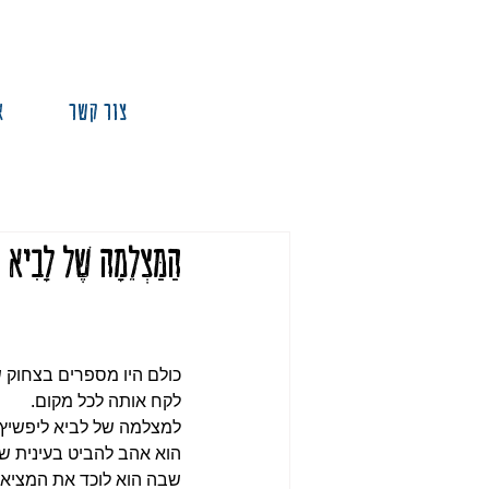
צור קשר
א
הַמַּצְלֵמָה שֶׁל לָבִיא
כולם היו מספרים בצחוק של
לקח אותה לכל מקום.
למצלמה של לביא ליפשיץ בן ה-20 קראו מתילדה, והיא הייתה יפה ושחורה. לביא היה
הוא אהב להביט בעינית ש
שבה הוא לוכד את המציאות