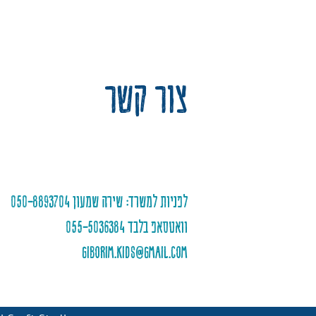
צור קשר
לפניות למשרד: שירה שמעון 050-8893704
וואטסאפ בלבד 055-5036384
giborim.kids@gmail.com