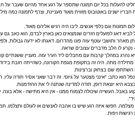
יט להעלות בכל יום תמונה שתספר על רגע אחד מהיום שעבר על חברי
חבריו ישנים באוטובוס מזווית מאוד מעניינת, וצרף לתמונה כמה מילי
לום תמונות וגם כלפי אנשים. ליבו היה רגיש אליהם מאוד.
לביא דאג לפועלים הזרים שנמצאים כאן בארץ לבדם, הוא כאב גם ע
תן מאחר ותושבי עוטף עזה פונו מהדרום. דאגתו לא ידעה גבולות, ולפע
נקרע לו הלב מדברים עצובים שראה.
202 המצלמה מתילדה מתה. היה זה בתקופת מגפת הקורונה, כשהייתה חובת בידו
לם השתתפו שם בצחוק וברצינות.
 הוא כתב: "אינני מצטער על גיוסי. זה דבר שאני אסיר תודה עליו. ה
בא היא יוצאת דופן. תודה למדינה שנתנה לי את ההזדמנות.
וע באבל. העשייה שיכולה לצמוח ממנו - אין היא מתישה - אלא בונה. 
ד".
למה, חפשו איזה רגע שיש בו אהבה לאנשים או לעולם ותצלמו. תמו
רגישות ויפות.