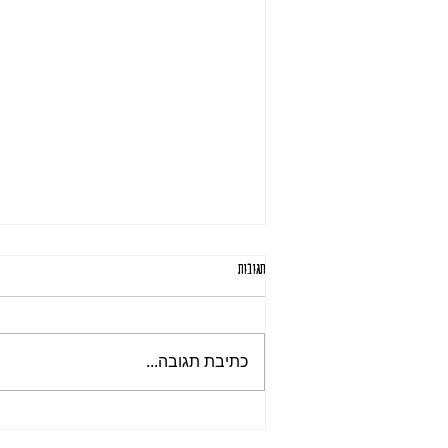
תגובות
תִּהְיֶה רִאשׁוֹן
כתיבת תגובה...