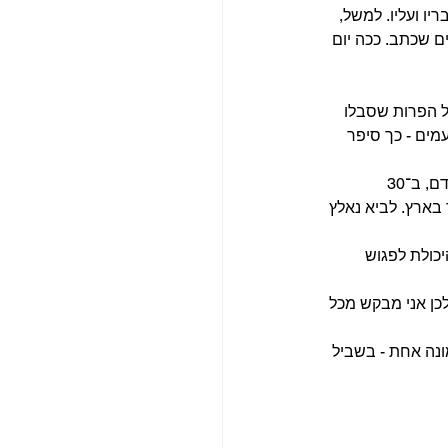
ו ועליו. למשל, 
ם שכתב. ככה יום 
ל הפרות שסבלו 
מים - כך סיפר 
ב־31 באוקטובר 2023 לביא נהרג במהלך קרבות עם מחבלים ליד העיר עזה. מעניין ששנתיים קודם, ב־30 
ד בארץ. לביא נאלץ 
יכולת לפגוש 
לכן אני מבקש מכל 
נה אחת - בשביל 