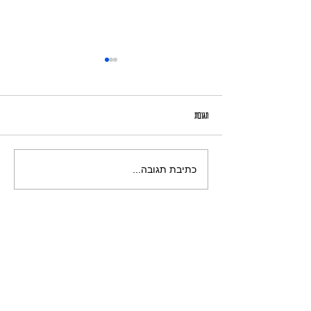
אָמִיר הַמִּצְטַיֵּן
תגובות
כתיבת תגובה...