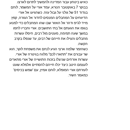
כאיש ביטחון עבור המדינה ולהמשיך לתרום לארצו.
בבוקר 7 באוקטובר הנורא, עמד אורי על המשמר, לוחם 
בגדוד 51 של גולני על גבול עזה. כשהגיעו אל אורי 
הדיווחים על המחבלים המנסים לחדור אל הגזרה, קפץ 
מייד לג'יפ ודהר אל האזור שבו שהו המחבלים כדי למנוע 
בגופו את הגעתם אל בתי התושבים. אורי וחבריו לחמו 
במשך שעה תמימה, מעטים מול רבים, חיסלו עשרות 
מחבלים והצילו את חייהם של רבים, עד שנפלו בקרב 
הקשה.
כשהזמר שלמה ארצי הגיע לנחם את משפחת לוקר, הוא 
שר עבורם את "תתארו לכם" מלווה בגיטרה של אורי. 
עשרות אזרחים שניצלו בזכות התושייה של אורי מתארים 
לעצמם היטב כיצד יכלו חייהם להסתיים אלמלא שעט 
לעזרתם אורי המופלא, לוחם אמיץ, עם 'שמש בכיסים' 
כמאמר השיר.