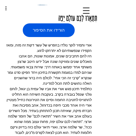
תְּתָאֲרוּ לָכֶם עוֹלָם יָפֶה
הורידו את הסיפור
אורי ותמיר לוקר נולדו בהפרש של עשר דקות זה מזה, ומאז 
הקפידו שנפשותיהם לא יתרחקו לרגע.
היו להם תחביבים שונים, אמונות שונות, הם אהבו 
מאכלים שונים ומוזיקה שונה אבל ידעו היטב שרצון 
משותף אחד יממשו באותה דרך: שירות צבאי משמעותי.
שניהם למדו במגמת תקשורת בתיכון ויחד הפיקו סרט גמר 
שנקרא "קרבי זה הכי אחי". לכולם היה ברור שהשניים 
האלה נחושים לתת הכול למדינה.
כתלמיד תיכון פגש אורי את אביו של עמית בן יגאל, לוחם 
גולני שנפל בגבורה בקרב. בעקבות השיחה הוא החליט 
להתגייס לחטיבה החומה וסיים את הטירונות כחייל מצטיין.
אורי היה אוהד מכבי חיפה בכדורגל, אהב מסיבות ואת 
חברתו מיקה, שאיתה תכנן להתחתן בעתיד. מכל השירים 
בעולם אהב אורי את השיר "תתארו לכם" של הזמר שלמה 
ארצי. "תתארו לכם עולם יפה, פחות עצוב ממה שהוא 
ככה", שר שלמה ארצי, ואורי תיאר עולם כזה בדיוק ורקם 
חלומות לעתיד. הוא תכנן לצאת לקורס מ"כים, לעבוד 